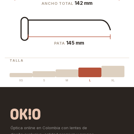
142 mm
ANCHO TOTAL
145 mm
PATA
TALLA
XS
S
M
L
XL
Óptica online en Colombia con lentes de