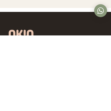
Óptica online en Colombia con lentes de
diseño exclusivo, calidad premium y precios
accesibles. Envío nacional desde Bogotá.
Controlamos todo el proceso, desde la
fábrica hasta tus ojos.
4,5/5 · Opiniones verificadas
Comprar
Aprende
Gafas de Ver
OKIO Learn