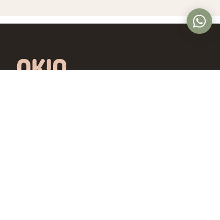
Óptica online en Colombia con lentes de
diseño exclusivo, calidad premium y precios
accesibles. Envío nacional desde Bogotá.
Controlamos todo el proceso, desde la
fábrica hasta tus ojos.
4,5/5 · Opiniones verificadas
Comprar
Aprende
Gafas de Ver
OKIO Learn