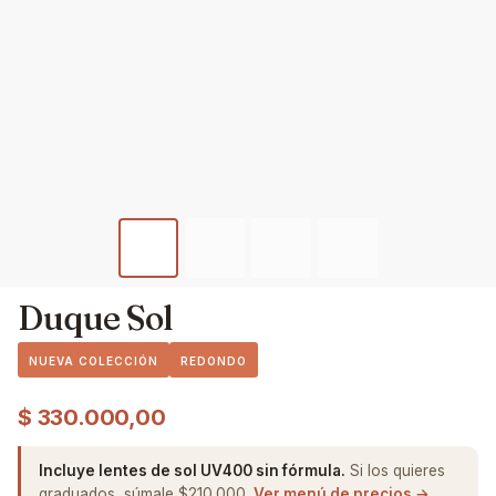
Duque Sol
NUEVA COLECCIÓN
REDONDO
$
330.000,00
Incluye lentes de sol UV400 sin fórmula.
Si los quieres
graduados, súmale $210.000.
Ver menú de precios →