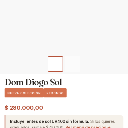
Dom Diogo Sol
NUEVA COLECCIÓN
REDONDO
$
280.000,00
Incluye lentes de sol UV400 sin fórmula.
Si los quieres
graduados, súmale $210.000.
Ver menú de precios →