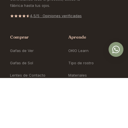
fábrica hasta tus ojos.
4,5/5 · Opiniones verificadas
Comprar
Aprende
Gafas de Ver
OKIO Learn
Gafas de Sol
Tipo de rostro
Lentes de Contacto
Materiales
Accesorios
Cómo pedir en línea
Nueva Colección
Blog
Sale
Precios