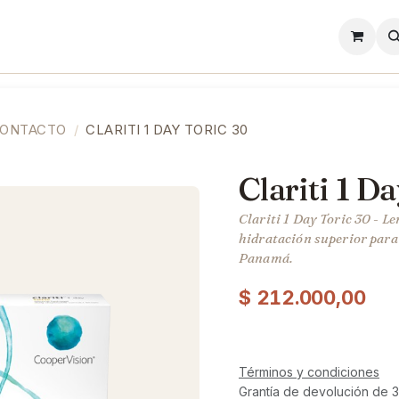
l
Lentes de Contacto
Showroom
Precios
CONTACTO
CLARITI 1 DAY TORIC 30
Clariti 1 D
Clariti 1 Day Toric 30 - L
hidratación superior para 
Panamá.
$
212.000,00
Términos y condiciones
Grantía de devolución de 3