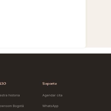
KIO
Soporte
stra historia
Agendar cita
owroom Bogotá
WhatsApp