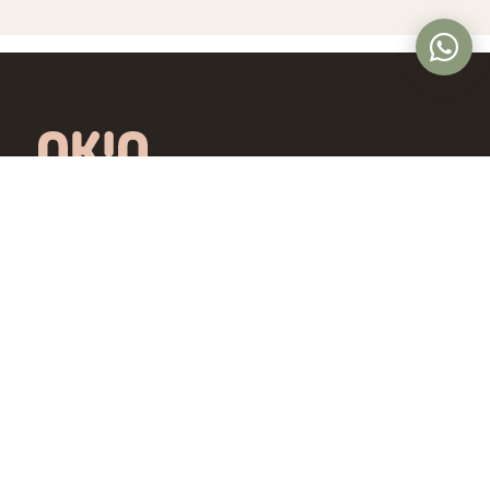
Óptica online en Colombia con lentes de
diseño exclusivo, calidad premium y precios
accesibles. Envío nacional desde Bogotá.
Controlamos todo el proceso, desde la
fábrica hasta tus ojos.
4,5/5 · Opiniones verificadas
Comprar
Aprende
Gafas de Ver
OKIO Learn