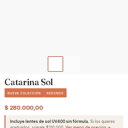
Catarina Sol
NUEVA COLECCIÓN
REDONDO
$
280.000,00
Incluye lentes de sol UV400 sin fórmula.
Si los quieres
graduados, súmale $210.000.
Ver menú de precios →