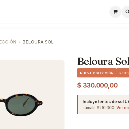
l
Lentes de Contacto
Showroom
Precios
ECCIÓN
BELOURA SOL
Beloura So
NUEVA COLECCIÓN
RED
$
330.000,00
Incluye lentes de sol U
súmale $210.000.
Ver m