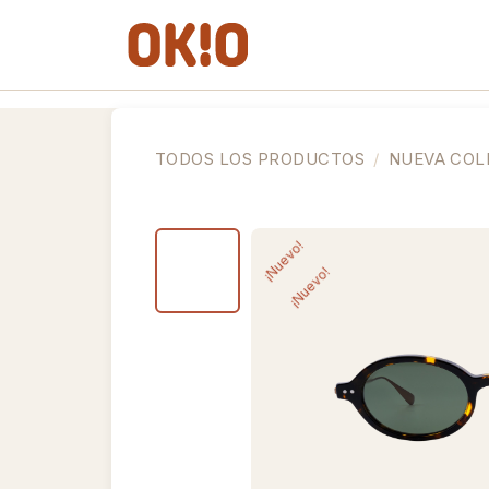
IR AL CONTENIDO
Gafas de Ver
Gafas de So
TODOS LOS PRODUCTOS
NUEVA COL
¡Nuevo!
¡Nuevo!