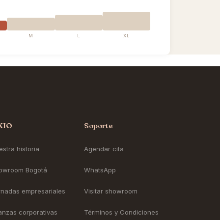
M
L
XL
KIO
Soporte
stra historia
Agendar cita
owroom Bogotá
WhatsApp
rnadas empresariales
Visitar showroom
ianzas corporativas
Términos y Condiciones