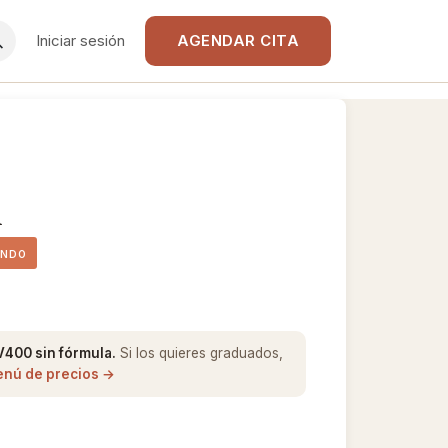
Iniciar sesión
AGENDAR CITA
l
ONDO
V400 sin fórmula.
Si los quieres graduados,
enú de precios →