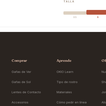
TALLA
XS
S
Comprar
Aprende
O
Gafas de Ver
OKIO Learn
Nue
Gafas de Sol
Tipo de rostro
Sh
Lentes de Contacto
Materiales
Jo
Accesorios
Cómo pedir en línea
Al