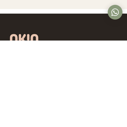
Óptica online en Colombia con lentes de
diseño exclusivo, calidad premium y precios
accesibles. Envío nacional desde Bogotá.
Controlamos todo el proceso, desde la
fábrica hasta tus ojos.
4,5/5 · Opiniones verificadas
Comprar
Aprende
Gafas de Ver
OKIO Learn