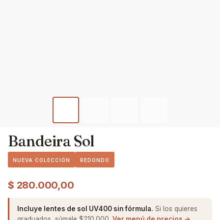
Bandeira Sol
NUEVA COLECCIÓN
REDONDO
$
280.000,00
Incluye lentes de sol UV400 sin fórmula.
Si los quieres
graduados, súmale $210.000.
Ver menú de precios →