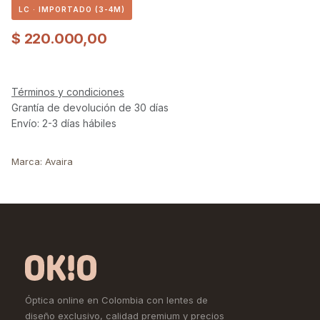
LC · IMPORTADO (3-4M)
$
220.000,00
Términos y condiciones
Grantía de devolución de 30 días
Envío: 2-3 días hábiles
Marca
:
Avaira
Óptica online en Colombia con lentes de
diseño exclusivo, calidad premium y precios