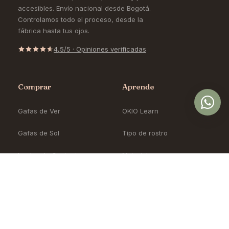
accesibles. Envío nacional desde Bogotá.
Controlamos todo el proceso, desde la
fábrica hasta tus ojos.
4,5/5 · Opiniones verificadas
Comprar
Aprende
Gafas de Ver
OKIO Learn
Gafas de Sol
Tipo de rostro
Lentes de Contacto
Materiales
Accesorios
Cómo pedir en línea
Nueva Colección
Blog
Sale