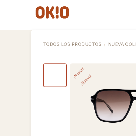
IR AL CONTENIDO
Gafas de Ver
Gafas de So
TODOS LOS PRODUCTOS
NUEVA COL
¡Nuevo!
¡Nuevo!