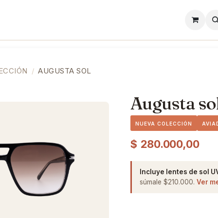
l
Lentes de Contacto
Showroom
Precios
ECCIÓN
AUGUSTA SOL
Augusta so
NUEVA COLECCIÓN
AVIA
$
280.000,00
Incluye lentes de sol U
súmale $210.000.
Ver m