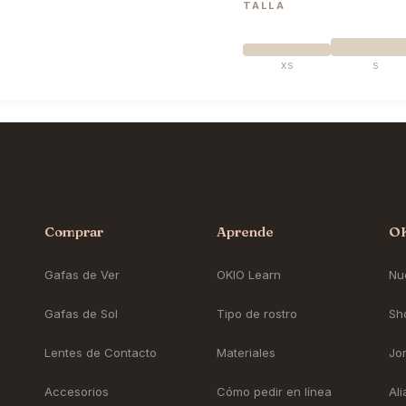
TALLA
XS
S
Comprar
Aprende
O
Gafas de Ver
OKIO Learn
Nue
Gafas de Sol
Tipo de rostro
Sh
Lentes de Contacto
Materiales
Jo
Accesorios
Cómo pedir en línea
Al