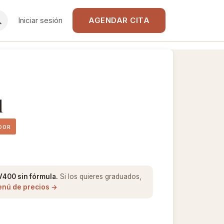
Iniciar sesión
AGENDAR CITA
l
DOR
V400 sin fórmula.
Si los quieres graduados,
enú de precios →