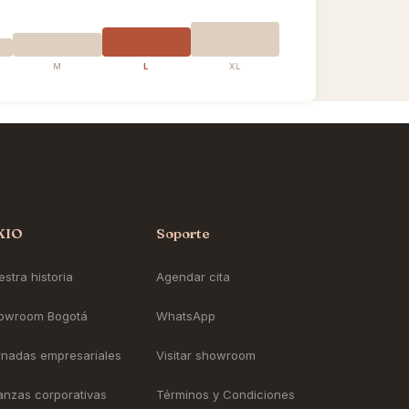
M
L
XL
KIO
Soporte
stra historia
Agendar cita
owroom Bogotá
WhatsApp
rnadas empresariales
Visitar showroom
ianzas corporativas
Términos y Condiciones