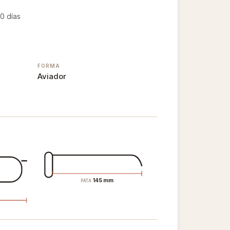
0 días
FORMA
Aviador
145 mm
PATA