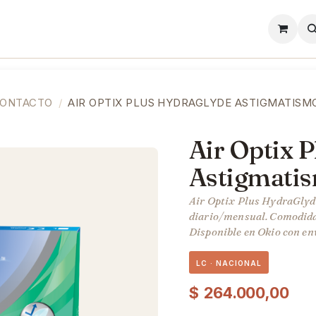
l
Lentes de Contacto
Showroom
Precios
CONTACTO
AIR OPTIX PLUS HYDRAGLYDE ASTIGMATISM
Air Optix 
Astigmati
Air Optix Plus HydraGlyde
diario/mensual. Comodidad
Disponible en Okio con en
LC · NACIONAL
$
264.000,00