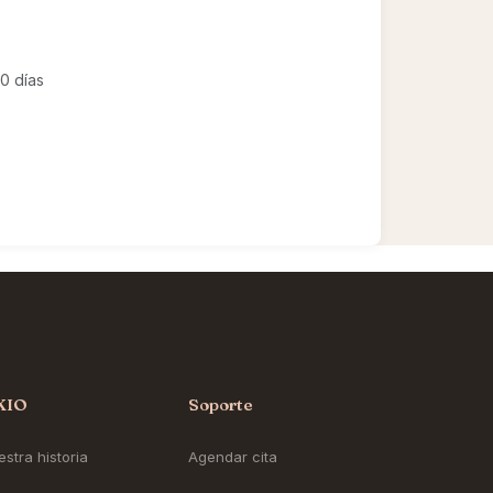
0 días
KIO
Soporte
stra historia
Agendar cita