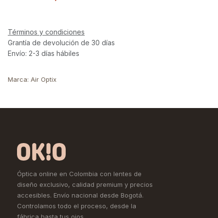
Términos y condiciones
Grantía de devolución de 30 días
Envío: 2-3 días hábiles
Marca
:
Air Optix
Óptica online en Colombia con lentes de
diseño exclusivo, calidad premium y precios
accesibles. Envío nacional desde Bogotá.
Controlamos todo el proceso, desde la
fábrica hasta tus ojos.