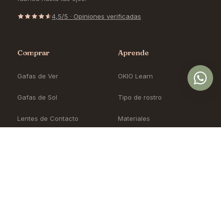
4,5/5 · Opiniones verificadas
Comprar
Aprende
Gafas de Ver
OKIO Learn
Gafas de Sol
Tipo de rostro
Lentes de Contacto
Materiales
Accesorios
Cómo pedir en línea
Nueva Colección
Blog
Sale
Precios