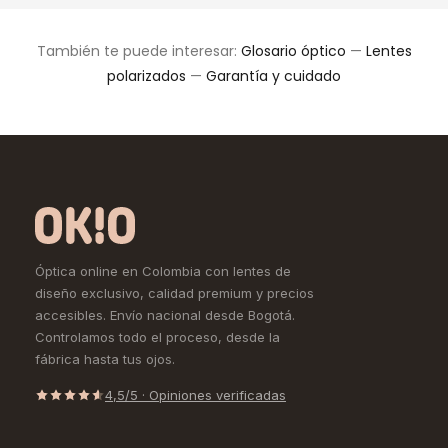
También te puede interesar:
Glosario óptico
—
Lentes
polarizados
—
Garantía y cuidado
Óptica online en Colombia con lentes de
diseño exclusivo, calidad premium y precios
accesibles. Envío nacional desde Bogotá.
Controlamos todo el proceso, desde la
fábrica hasta tus ojos.
4,5/5 · Opiniones verificadas