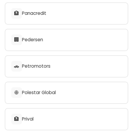
🏦
Panacredit
🏢
Pedersen
🚗
Petromotors
🌐
Polestar Global
🏦
Prival