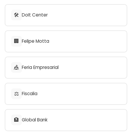
🛠️
DoIt Center
🏢
Felipe Motta
🎪
Feria Empresarial
⚖️
Fiscalia
🏦
Global Bank