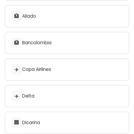
🏦
Aliado
🏦
Bancolombia
✈️
Copa Airlines
✈️
Delta
🏢
Dicarina