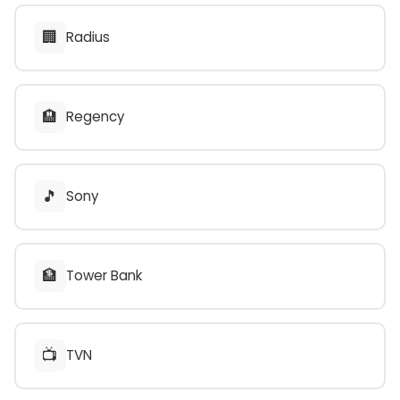
🏢
Radius
🏨
Regency
🎵
Sony
🏦
Tower Bank
📺
TVN