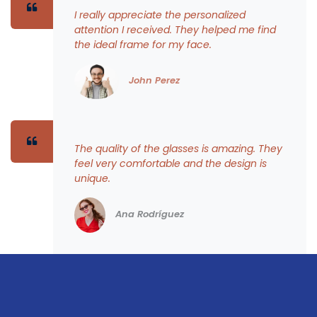
I really appreciate the personalized
attention I received. They helped me find
the ideal frame for my face.
John Perez
The quality of the glasses is amazing. They
feel very comfortable and the design is
unique.
Ana Rodríguez