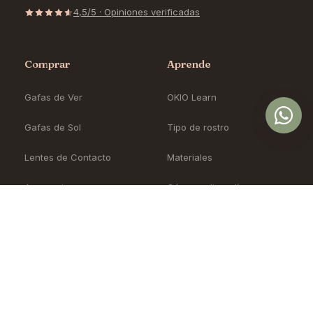
Óptica online en Colombia con lentes de
diseño exclusivo, calidad premium y precios
accesibles. Envío nacional desde Bogotá.
Controlamos todo el proceso, desde la
fábrica hasta tus ojos.
4,5/5 · Opiniones verificadas
Comprar
Aprende