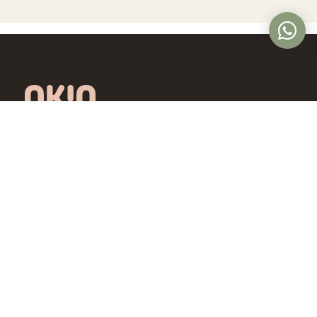
Óptica online en Colombia con lentes de
diseño exclusivo, calidad premium y precios
accesibles. Envío nacional desde Bogotá.
Controlamos todo el proceso, desde la
fábrica hasta tus ojos.
4,5/5 · Opiniones verificadas
Comprar
Aprende
Gafas de Ver
OKIO Learn