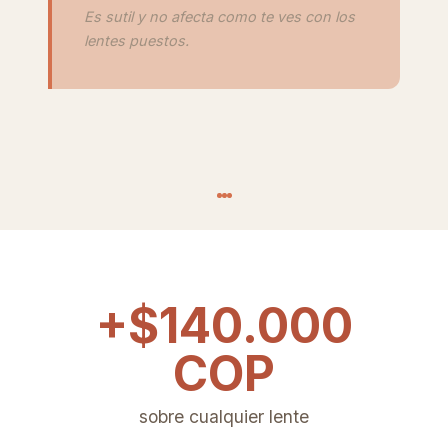
Es sutil y no afecta como te ves con los
lentes puestos.
+$140.000
COP
sobre cualquier lente