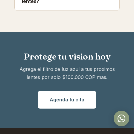
directamente al lente.
lentes?
cualquier lente formulado estandar.
El filtro de luz azul produce un tinte
amarillento muy sutil en el lente y un leve
reflejo azul-violeta. Es practicamente
imperceptible en el uso diario y no afecta
como te ves con los lentes puestos.
Protege tu vision hoy
Agrega el filtro de luz azul a tus proximos
lentes por solo $100.000 COP mas.
Agenda tu cita