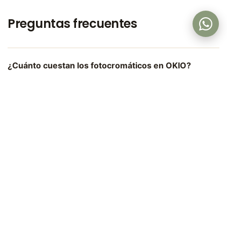
Preguntas frecuentes
¿Cuánto cuestan los fotocromáticos en OKIO?
+$160.000 COP sobre cualquier lente. Transitions
específicamente: +$850.000 COP.
¿Funcionan en el carro?
Parcialmente. El parabrisas bloquea UV, así que no se
oscurecen al 100%. Mejor usar gafas de sol dedicados
para manejar.