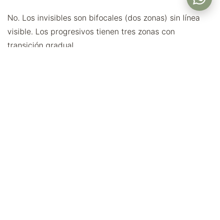
No. Los invisibles son bifocales (dos zonas) sin línea
visible. Los progresivos tienen tres zonas con
transición gradual.
¿Cuánto tarda la adaptación?
Pocos días, similar a los Flat Top.
¿Sirven para pantalla?
No óptimamente. Considera progresivos si pasas
mucho tiempo frente a pantallas.