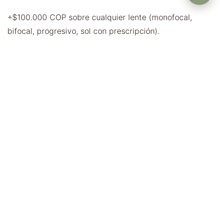
+$100.000 COP sobre cualquier lente (monofocal,
bifocal, progresivo, sol con prescripción).
¿Sirve sin graduación?
Sí, podemos hacer lentes sin receta solo con el filtro
azul. Útil para uso intensivo de pantalla sin problemas
refractivos.
¿Cambia mucho la apariencia?
Mínimamente. Reflejo azulado-violeta en la superficie.
La visión no se tiñe.