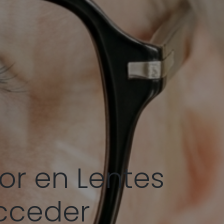
r en Lentes
cceder