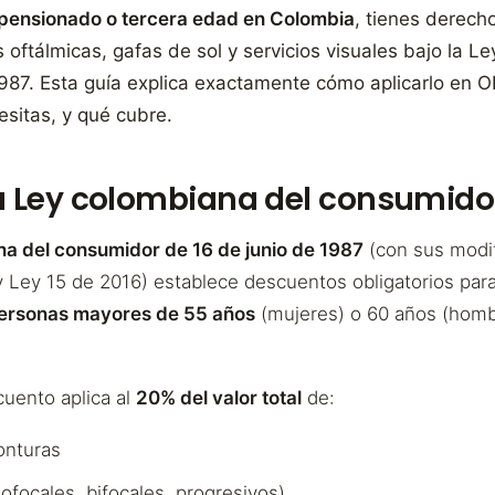
, pensionado o tercera edad en Colombia
, tienes derech
 oftálmicas, gafas de sol y servicios visuales bajo la L
87. Esta guía explica exactamente cómo aplicarlo en O
sitas, y qué cubre.
a Ley colombiana del consumido
a del consumidor de 16 de junio de 1987
(con sus modif
 Ley 15 de 2016) establece descuentos obligatorios par
ersonas mayores de 55 años
(mujeres) o 60 años (homb
cuento aplica al
20% del valor total
de:
onturas
ofocales, bifocales, progresivos)