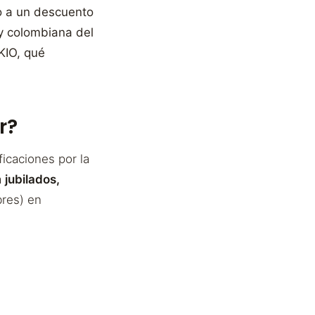
o a un descuento
ey colombiana del
KIO, qué
r?
icaciones por la
a
jubilados,
res) en